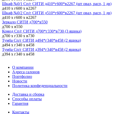
Шкаф №0/1 Сп/г СИТИ д410*г600*в2267 (шт овал, расп, 1 дв)
д410 х г600 х в2267
Шкаф №0/2 Сп/г СИТИ д510*г600*в2267 (шт овал, расп, 1 дв)
д410 х г600 х в2267
Зеркало СИТИ д700*в550
д700 х в550
Комод Сп/г СИТИ д700*г330*в730 (3 ящика)
д700 х г330 х в730
Тумба Сп/г СИТИ д494*г340*в458 (2 ящика)
д494 х г340 х в458
Тумба Сп/г СИТИ д394*г340*в458 (2 ящика)
д394 х г340 х в458
О компании
Адреса салонов
Портфолио
Новости
Политика конфеденциальности
Доставка и сборка
Способы оплаты
Гарантия
Контакты